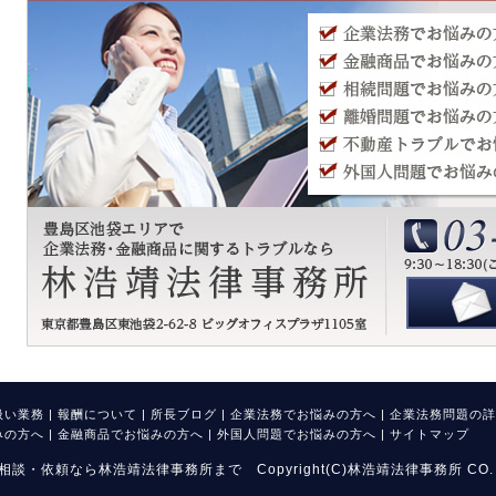
扱い業務
|
報酬について
|
所長ブログ
|
企業法務でお悩みの方へ
|
企業法務問題の詳
みの方へ
|
金融商品でお悩みの方へ
|
外国人問題でお悩みの方へ
|
サイトマップ
依頼なら林浩靖法律事務所まで Copyright(C)林浩靖法律事務所 CO. L