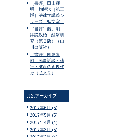
［書評］田山輝
明 物権法［第三
版］法律学講義シ
リーズ（弘文堂）
［書評］藤井剛
詳説政治・経済研
究（第３版）（山
川出版社）
［書評］園尾隆
司 民事訴訟・執
行・破産の近現代
史（弘文堂）
月別アーカイブ
2017年6月 (5)
2017年5月 (5)
2017年4月 (4)
2017年3月 (5)