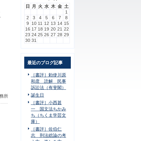
日
月
火
水
木
金
土
る
1
2
3
4
5
6
7
8
ど
9
10
11
12
13
14
15
16
17
18
19
20
21
22
23
24
25
26
27
28
29
30
31
最近のブログ記事
［書評］勅使川原
和彦 読解 民事
訴訟法（有斐閣）
誕生日
務所
［書評］小西甚
一 国文法ちかみ
ち（ちくま学芸文
庫）
［書評］佐伯仁
志 刑法総論の考