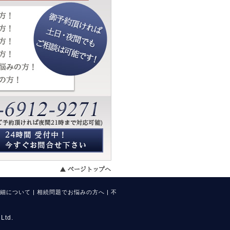
細について
|
相続問題でお悩みの方へ
|
不
td.