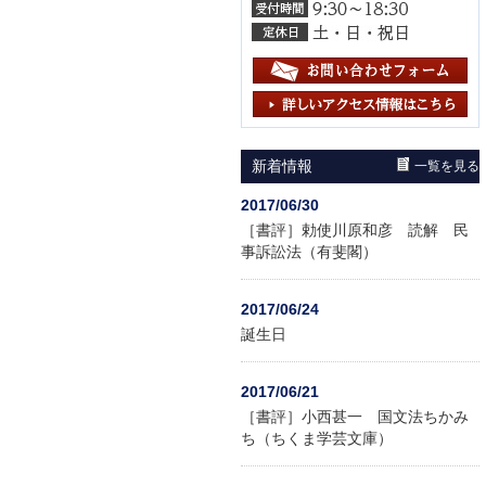
新着情報
一覧を見る
2017/06/30
［書評］勅使川原和彦 読解 民
事訴訟法（有斐閣）
2017/06/24
誕生日
2017/06/21
［書評］小西甚一 国文法ちかみ
ち（ちくま学芸文庫）