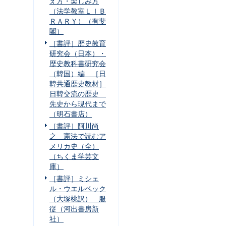
え方・楽しみ方
（法学教室ＬＩＢ
ＲＡＲＹ）（有斐
閣）
［書評］歴史教育
研究会（日本）・
歴史教科書研究会
（韓国）編 ［日
韓共通歴史教材］
日韓交流の歴史
先史から現代まで
（明石書店）
［書評］阿川尚
之 憲法で読むア
メリカ史（全）
（ちくま学芸文
庫）
［書評］ミシェ
ル・ウエルベック
（大塚桃訳） 服
従（河出書房新
社）