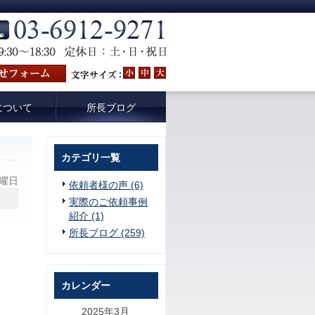
について
所長ブログ
カテゴリ一覧
金曜日
依頼者様の声 (6)
実際のご依頼事例
紹介 (1)
所長ブログ (259)
も
カレンダー
、
2025年3月