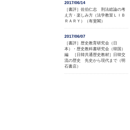
2017/06/14
［書評］佐伯仁志 刑法総論の考
え方・楽しみ方（法学教室ＬＩＢ
ＲＡＲＹ）（有斐閣）
2017/06/07
［書評］歴史教育研究会（日
本）・歴史教科書研究会（韓国）
編 ［日韓共通歴史教材］日韓交
流の歴史 先史から現代まで（明
石書店）